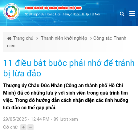
TRUNG TÂM HỖ TRỢ THANH THIẾU NHI VIỆT NAM
Số 94 ngõ 189 Hoàng Hoa Thám,P. Ngọc Hà, Tp. Hà Nội
Trang chủ
Thanh niên khởi nghiệp
Công tác Thanh
niên
11 điều bắt buộc phải nhớ để tránh
bị lừa đảo
Thượng úy Châu Đức Nhân (Công an thành phố Hồ Chí
Minh) đã có những lưu ý với sinh viên trong quá trình tìm
việc. Trong đó hướng dẫn cách nhận diện các tình huống
lừa đảo có thể gặp phải.
29/05/2025 - 12:44 PM - 89 lượt xem
Cỡ chữ