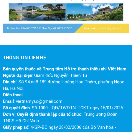
THÔNG TIN LIÊN HỆ
Bản quyền thuộc về Trung tâm Hỗ trợ thanh thiếu nhi Việt Nam
Người đại diện
: Giám đốc Nguyễn Thiên Tú
Địa chỉ
: Số 94 ngõ 189 đường Hoàng Hoa Thám, phường Ngọc
Hà, Hà Nội.
Điện thoại
:
Email
:
vietnamysc@gmail.com
Số quyết định
: Số 1000 - QĐ/TWĐTN-TCKT ngày 15/01/2025
Đơn vị Quyết định thành lập của tổ chức
: Trung ương Đoàn
TNCS Hồ Chí Minh
Giấy phép số
: 4/GP-BC ngày 28/02/2006 của Bộ Văn hóa -