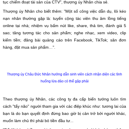
tục chiếm đoạt tài sản của CTV", thượng úy Nhân chia sẻ.
Thượng úy Nhân cho biết thêm: "Một số công việc dẫn dụ, lôi kéo
nạn nhân thường gặp là: tuyển cộng tác viên thu âm lồng tiếng
online tại nhà; nhiệm vụ bấm nút like, share, thả tim, đánh giá 5
sao; tăng tương tác cho sản phẩm; nghe nhạc, xem video, clip
kiếm tiền; đăng bài quảng cáo trên Facebook, TikTok; săn đơn
hàng, đặt mua sản phẩm…".
Thượng úy Châu Đức Nhân hướng dẫn sinh viên cách nhận diện các tình
huống lừa đảo có thể gặp phải
Theo thượng úy Nhân, các công ty đa cấp biến tướng luôn tìm
cách "tẩy não" người tham gia với các điệp khúc như: tương lai của
bạn là do bạn quyết định đừng bao giờ bị cản trở bởi người khác,
muốn làm chủ thì phải bỏ tiền đầu tư...