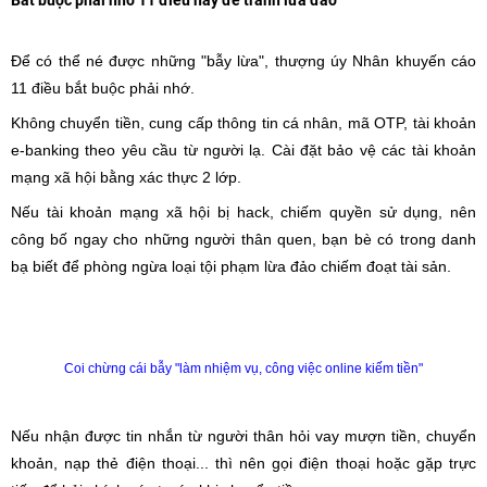
Bắt buộc phải nhớ 11 điều này để tránh lừa đảo
Để có thể né được những "bẫy lừa", thượng úy Nhân khuyến cáo
11 điều bắt buộc phải nhớ.
Không chuyển tiền, cung cấp thông tin cá nhân, mã OTP, tài khoản
e-banking theo yêu cầu từ người lạ. Cài đặt bảo vệ các tài khoản
mạng xã hội bằng xác thực 2 lớp.
Nếu tài khoản mạng xã hội bị hack, chiếm quyền sử dụng, nên
công bố ngay cho những người thân quen, bạn bè có trong danh
bạ biết để phòng ngừa loại tội phạm lừa đảo chiếm đoạt tài sản.
Coi chừng cái bẫy "làm nhiệm vụ, công việc online kiếm tiền"
Nếu nhận được tin nhắn từ người thân hỏi vay mượn tiền, chuyển
khoản, nạp thẻ điện thoại... thì nên gọi điện thoại hoặc gặp trực