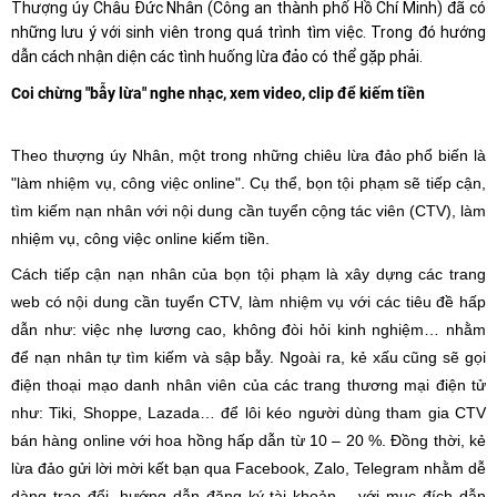
Thượng úy Châu Đức Nhân (Công an thành phố Hồ Chí Minh) đã có
những lưu ý với sinh viên trong quá trình tìm việc. Trong đó hướng
dẫn cách nhận diện các tình huống lừa đảo có thể gặp phải.
Coi chừng "bẫy lừa" nghe nhạc, xem video, clip để kiếm tiền
Theo thượng úy Nhân, một trong những chiêu lừa đảo phổ biến là
"làm nhiệm vụ, công việc online". Cụ thể, bọn tội phạm sẽ tiếp cận,
tìm kiếm nạn nhân với nội dung cần tuyển cộng tác viên (CTV), làm
nhiệm vụ, công việc online kiếm tiền.
Cách tiếp cận nạn nhân của bọn tội phạm là xây dựng các trang
web có nội dung cần tuyển CTV, làm nhiệm vụ với các tiêu đề hấp
dẫn như: việc nhẹ lương cao, không đòi hỏi kinh nghiệm… nhằm
để nạn nhân tự tìm kiếm và sập bẫy. Ngoài ra, kẻ xấu cũng sẽ gọi
điện thoại mạo danh nhân viên của các trang thương mại điện tử
như: Tiki, Shoppe, Lazada… để lôi kéo người dùng tham gia CTV
bán hàng online với hoa hồng hấp dẫn từ 10 – 20 %. Đồng thời, kẻ
lừa đảo gửi lời mời kết bạn qua Facebook, Zalo, Telegram nhằm dễ
dàng trao đổi, hướng dẫn đăng ký tài khoản… với mục đích dẫn