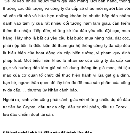
"Để lôi kéo nhiều người tham gia vào mạng lưới bán hàng, thông
thường các đối tượng và công ty đa cấp sẽ chào mời người bán với
số vốn rất nhỏ và hứa hẹn những khoản lợi nhuận hấp dẫn nhằm
đánh vào tâm lý của rất nhiều đối tượng ham làm giàu, cần kiếm
thêm thu nhập. Tiếp đến, những kẻ lừa đảo yêu cầu đặt cọc, mua
hàng. Hãy nhớ là bất cứ yêu cầu bắt buộc mua hàng hóa, đặt cọc,
phải nộp tiền là điều kiện để tham gia hệ thống công ty đa cấp đều
là biểu hiện của hoạt động đa cấp biến tướng, vi phạm quy định
pháp luật. Một biểu hiện khác là nhân sự của công ty đa cấp xúi
giục và hướng dẫn làm giả và sử dụng thông tin giả mạo, tài liệu
mạo của cơ quan tổ chức để thực hiện hành vi lừa gạt gia đình,
bạn bè, người thân quen để lấy tiền đó để mua sản phẩm của công
ty đa cấp...", thượng úy Nhân cảnh báo.
Ngoài ra, sinh viên cũng phải cảnh giác với những chiêu dụ dỗ đầu
tư tiền ảo Crypto, đầu tư đa cấp, đầu tư nhị phân, đầu tư Forex...
lừa đảo chiếm đoạt tài sản.