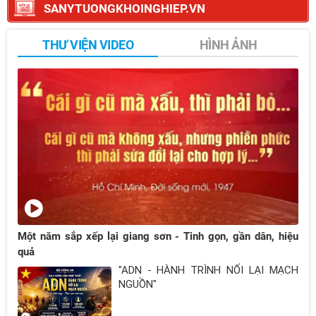
SANYTUONGKHOINGHIEP.VN
THƯ VIỆN VIDEO
HÌNH ẢNH
Một năm sắp xếp lại giang sơn - Tinh gọn, gần dân, hiệu
quả
"ADN - HÀNH TRÌNH NỐI LẠI MẠCH
NGUỒN"