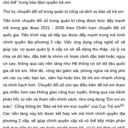
chủ thể” trong bảo đảm quyền trẻ em.
Thứ tư, chuyển đổi số trong quản trị công và dịch vụ bảo vệ trẻ em
Tiến trình chuyển đổi số trong quản trị công được thúc đẩy mạnh
mẽ trong giai đoạn 2021 - 2030 theo Chiến lược chuyển đổi số
quốc gia. Tiến trình này sẽ tiếp tục được đẩy mạnh trong mô hình
chính quyền địa phương 2 cấp. Việc ứng dụng công nghệ số sẽ
giúp các cơ quan quản lý ở cấp cơ sở dễ dàng thu thập, xử lý và
chia sẻ dữ liệu, đặc biệt là nhóm có hoàn cảnh đặc biệt hoặc nguy
cơ cao, thông qua các nền tảng như Hệ thống cơ sở dữ liệu quốc
gia về trẻ em. Nhờ đó, công tác giám sát, phòng ngừa và ứng phó
với các vụ việc bạo lực, xâm hại hoặc bóc lột trẻ em nhanh chóng
và minh bạch hơn. Chuyển đổi số còn tạo điều kiện để trẻ em tham
gia nhiều hơn vào không gian công trực tuyến, thông qua các kênh
phản hồi, tư vấn và tham vấn chính sách, như ứng dụng “Em vui an
(5)
toàn”, Cổng thông tin “Bảo vệ trẻ em trực tuyến” của Cục Trẻ em
.
Các nền tảng này khi được kết hợp với mô hình chính quyền địa
phương 2 cấp, sẽ giúp chính quyền cấp xã có thể tiếp nhận phản
ánh trực tiếp từ trẻ em hoặc người giám hộ, xử lý kịp thời và phối