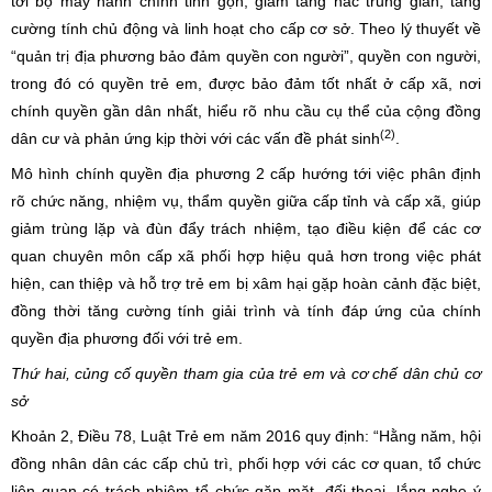
tới bộ máy hành chính tinh gọn, giảm tầng nấc trung gian, tăng
cường tính chủ động và linh hoạt cho cấp cơ sở. Theo lý thuyết về
“quản trị địa phương bảo đảm quyền con người”, quyền con người,
trong đó có quyền trẻ em, được bảo đảm tốt nhất ở cấp xã, nơi
chính quyền gần dân nhất, hiểu rõ nhu cầu cụ thể của cộng đồng
(2)
dân cư và phản ứng kịp thời với các vấn đề phát sinh
.
Mô hình chính quyền địa phương 2 cấp hướng tới việc phân định
rõ chức năng, nhiệm vụ, thẩm quyền giữa cấp tỉnh và cấp xã, giúp
giảm trùng lặp và đùn đẩy trách nhiệm, tạo điều kiện để các cơ
quan chuyên môn cấp xã phối hợp hiệu quả hơn trong việc phát
hiện, can thiệp và hỗ trợ trẻ em bị xâm hại gặp hoàn cảnh đặc biệt,
đồng thời tăng cường tính giải trình và tính đáp ứng của chính
quyền địa phương đối với trẻ em.
Thứ hai, củng cố quyền tham gia của trẻ em và cơ chế dân chủ cơ
sở
Khoản 2, Điều 78, Luật Trẻ em năm 2016 quy định: “Hằng năm, hội
đồng nhân dân các cấp chủ trì, phối hợp với các cơ quan, tổ chức
liên quan có trách nhiệm tổ chức gặp mặt, đối thoại, lắng nghe ý