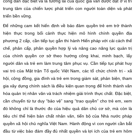
công dân đặc biệt và là tương lai của quốc gia vẫn được đặt ở vị trí
trung tâm của chiến lược phát triển con người toàn diện và phát
triển bền vững.
Để những cam kết hiến định về bảo đảm quyền trẻ em trở thành
hiện thực trong bối cảnh thực hiện mô hình chính quyền địa
phương 2 cấp, cần tiếp tục gắn thi hành Hiến pháp với cải cách thể
chế, phân cấp, phân quyền hợp lý và nâng cao năng lực quản trị
của chính quyền cơ sở theo hướng công khai, minh bạch, lấy
người dân và trẻ em làm trung tâm phục vụ. Cần tiếp tục phát huy
vai trò của Mặt trận Tổ quốc Việt Nam, các tổ chức chính trị - xã
hội, cộng đồng, gia đình và trẻ em trong giám sát, phản biện, tham
gia xây dựng chính sách là điều kiện quan trọng để hình thành văn
hóa quản trị nhân văn và trách nhiệm giải trình thực chất. Đặc biệt,
cần chuyển từ tư duy “bảo vệ” sang “trao quyền” cho trẻ em, xem
đó không chỉ là thước đo của hiệu quả dân chủ cơ sở, mà còn là
tiêu chí thể hiện bản chất nhân văn, tiến bộ của Nhà nước pháp
quyền xã hội chủ nghĩa Việt Nam. Hành động vì con người cần bắt
đầu từ việc bảo đảm đầy đủ nhất quyền và lợi ích của trẻ em hôm