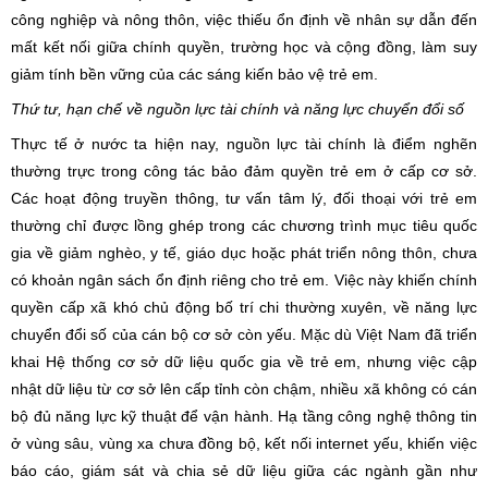
công nghiệp và nông thôn, việc thiếu ổn định về nhân sự dẫn đến
mất kết nối giữa chính quyền, trường học và cộng đồng, làm suy
giảm tính bền vững của các sáng kiến bảo vệ trẻ em.
Thứ tư, hạn chế về nguồn lực tài chính và năng lực chuyển đổi số
Thực tế ở nước ta hiện nay, nguồn lực tài chính là điểm nghẽn
thường trực trong công tác bảo đảm quyền trẻ em ở cấp cơ sở.
Các hoạt động truyền thông, tư vấn tâm lý, đối thoại với trẻ em
thường chỉ được lồng ghép trong các chương trình mục tiêu quốc
gia về giảm nghèo, y tế, giáo dục hoặc phát triển nông thôn, chưa
có khoản ngân sách ổn định riêng cho trẻ em. Việc này khiến chính
quyền cấp xã khó chủ động bố trí chi thường xuyên, về năng lực
chuyển đổi số của cán bộ cơ sở còn yếu. Mặc dù Việt Nam đã triển
khai Hệ thống cơ sở dữ liệu quốc gia về trẻ em, nhưng việc cập
nhật dữ liệu từ cơ sở lên cấp tỉnh còn chậm, nhiều xã không có cán
bộ đủ năng lực kỹ thuật để vận hành. Hạ tầng công nghệ thông tin
ở vùng sâu, vùng xa chưa đồng bộ, kết nối internet yếu, khiến việc
báo cáo, giám sát và chia sẻ dữ liệu giữa các ngành gần như