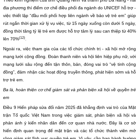
Theo kinh nghiệm của tỉnh Quảng Ninh và thành phố Đà Nẵng - hai
địa phương thí điểm cơ chế điều phối đa ngành do UNICEF hỗ trợ -
việc thiết lập “đầu mối phối hợp liên ngành về bảo vệ trẻ em” giúp
rút ngắn thời gian xử lý vụ việc, từ 15 ngày xuống còn dưới 5 ngày,
đồng thời tăng tỷ lệ trẻ em được hỗ trợ tâm lý sau can thiệp từ 40%
(12)
lên 70%
.
Ngoài ra, việc tham gia của các tổ chức chính trị - xã hội mở rộng
mạng lưới cộng đồng. Đoàn thanh niên và hội liên hiệp phụ nữ, với
mạng lưới sâu rộng đến tận thôn, bản, đóng vai trò “vệ tinh cộng
đồng”, đảm nhận các hoạt động truyền thông, phát hiện sớm và hỗ
trợ trẻ em.
Ba là, hoàn thiện cơ chế giám sát và phản biện xã hội về quyền trẻ
em
Điều 9 Hiến pháp sửa đổi năm 2025 đã khẳng định vai trò của Mặt
trận Tổ quốc Việt Nam trong việc giám sát, phản biện xã hội và
phản ánh ý kiến nhân dân đến cơ quan nhà nước. Đây là cơ sở
hiến định quan trọng để mặt trận và các tổ chức thành viên mở
rộng giám sát lĩnh vực quyền trẻ em. Vì vậy, cần ban hành hướng