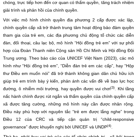
chóng, trực tiếp hơn đến cơ quan có thẩm quyền, tăng trách nhiệm
giải trình và phản hồi của chính quyền.
Với việc mô hình chính quyền địa phương 2 cấp được xác lập,
chính quyền cấp xã trở thành trung tâm hoạt động bảo đảm quyền
tham gia của trẻ em, các địa phương chủ động tổ chức các diễn
đàn, đối thoại, câu lạc bộ, mô hình “Hội đồng trẻ em” với sự phối
hợp của Đoàn Thanh niên Cộng sản Hồ Chí Minh và Hội đồng Đội
Trung ương. Theo báo cáo của UNICEF Việt Nam (2023), các mô
hình như “Hội đồng trẻ em”, “Diễn đàn trẻ em các cấp”, hay “Hộp
thư Điều em muốn nói” đã trở thành không gian dân chủ hữu ích
giúp trẻ em trình bày ý kiến, phản ánh các vấn đề về bạo lực học
(3)
đường, ô nhiễm môi trường, hay quyền được vui chơi
. Khi tầng
nấc hành chính được rút ngắn và thẩm quyền của chính quyền cấp
xã được tăng cường, những mô hình này cần được nhân rộng.
Điều này phù hợp với nguyên tắc “trẻ em được lắng nghe” trong
Điều 12 của CRC và tiếp cận quản trị “child-responsive
(4)
governance” được khuyến nghị bởi UNICEF và UNDP
.
Thứ ba, phát huy vai trò của các tổ chức chính trị - xã hội trong