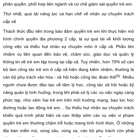
phân quyền, phối hợp liên ngành và cơ chế giám sát quyền trẻ em.
Thứ nhất, quá tải năng lực và hạn chế về nhân sự chuyên trách
cấp xã
Thách thức đầu tiên trong bảo đảm quyền trẻ em khi thực hiện mô
hình chính quyền địa phương 2 cấp, là sự quá tải về khối lượng
công việc và thiếu hụt nhân sự chuyên môn ở cấp xã. Phần lớn
nhiệm vụ liên quan đến bảo vệ, chăm sóc, giáo dục và quản lý
thông tin về trẻ em tập trung tại cấp xã. Tuy nhiên, hơn 70% số cán
bộ làm công tác trẻ em ở cấp xã hiện đang kiêm nhiệm, thường là
(6)
cán bộ phụ trách văn hóa - xã hội hoặc công tác đoàn thể
. Nhiều
người chưa được đào tạo về tâm lý học, công tác xã hội hoặc kỹ
năng quản lý tình huống, trong khi phải xử lý các vụ việc ngày càng
phức tạp, như xâm hại trẻ em trên môi trường mạng, bạo lực học
đường hoặc lao động trẻ em... Sự thiếu hụt nhân sự chuyên trách
khiến quá trình phát hiện và can thiệp sớm các vụ việc vi phạm
quyền trẻ em thường chậm trễ hoặc mang tính hình thức. Ở những
địa bàn miền núi, vùng sâu, vùng xa, cán bộ phụ trách còn phải