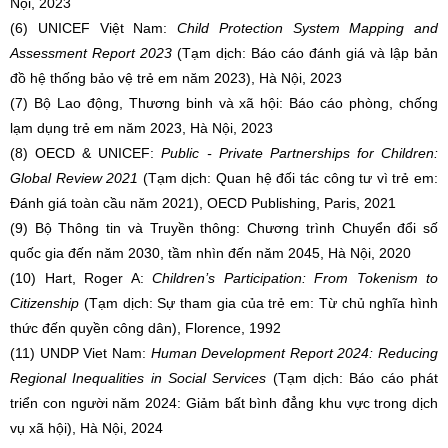
Nội, 2023
(6) UNICEF Việt Nam:
Child Protection System Mapping and
Assessment Report 2023
(Tạm dịch: Báo cáo đánh giá và lập bản
đồ hệ thống bảo vệ trẻ em năm 2023), Hà Nội, 2023
(7) Bộ Lao động, Thương binh và xã hội: Báo cáo phòng, chống
lạm dụng trẻ em năm 2023, Hà Nội, 2023
(8) OECD & UNICEF:
Public - Private Partnerships for Children:
Global Review 2021
(Tạm dịch: Quan hệ đối tác công tư vì trẻ em:
Đánh giá toàn cầu năm 2021), OECD Publishing, Paris, 2021
(9) Bộ Thông tin và Truyền thông: Chương trình Chuyển đổi số
quốc gia đến năm 2030, tầm nhìn đến năm 2045, Hà Nội, 2020
(10) Hart, Roger A:
Children’s Participation: From Tokenism to
Citizenship
(Tạm dịch: Sự tham gia của trẻ em: Từ chủ nghĩa hình
thức đến quyền công dân), Florence, 1992
(11) UNDP Viet Nam:
Human Development Report 2024: Reducing
Regional Inequalities in Social Services
(Tạm dịch: Báo cáo phát
triển con người năm 2024: Giảm bất bình đẳng khu vực trong dịch
vụ xã hội), Hà Nội, 2024