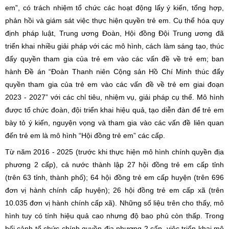
em”,
có trách nhiệm tổ chức các hoạt động lấy ý kiến, tổng hợp,
phản hồi và giám sát việc thực hiện quyền trẻ em. Cụ thể hóa quy
định pháp luật, Trung ương Đoàn, Hội đồng Đội Trung ương đã
triển khai nhiều giải pháp với các mô hình, cách làm sáng tạo, thúc
đẩy quyền tham gia của trẻ em vào các vấn đề về trẻ em; ban
hành Đề án “Đoàn Thanh niên Cộng sản Hồ Chí Minh thúc đẩy
quyền tham gia của trẻ em vào các vấn đề về trẻ em giai đoạn
2023 - 2027” với các chỉ tiêu, nhiệm vụ, giải pháp cụ thể. Mô hình
được tổ chức đoàn, đội triển khai hiệu quả, tạo diễn đàn để trẻ em
bày tỏ ý kiến, nguyện vọng và tham gia vào các vấn đề liên quan
đến trẻ em là mô hình “Hội đồng trẻ em” các cấp.
Từ năm 2016 - 2025 (trước khi thực hiện mô hình chính quyền địa
phương 2 cấp), cả nước thành lập 27 hội đồng trẻ em cấp tỉnh
(trên 63 tỉnh, thành phố); 64 hội đồng trẻ em cấp huyện (trên 696
đơn vị hành chính cấp huyện); 26 hội đồng trẻ em cấp xã (trên
10.035 đơn vị hành chính cấp xã). Những số liệu trên cho thấy, mô
hình tuy có tính hiệu quả cao nhưng độ bao phủ còn thấp. Trong
bối cảnh tổ chức chính quyền địa phương 2 cấp, việc triển khai mô