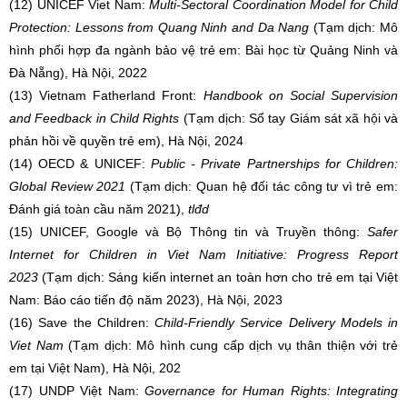
(12) UNICEF Viet Nam:
Multi-Sectoral Coordination Model for Child
Protection: Lessons from Quang Ninh and Da Nang
(Tạm dịch: Mô
hình phối hợp đa ngành bảo vệ trẻ em: Bài học từ Quảng Ninh và
Đà Nẵng), Hà Nội, 2022
(13) Vietnam Fatherland Front:
Handbook on Social Supervision
and Feedback in Child Rights
(Tạm dịch: Sổ tay Giám sát xã hội và
phản hồi về quyền trẻ em), Hà Nội, 2024
(14) OECD & UNICEF:
Public - Private Partnerships for Children:
Global Review 2021
(Tạm dịch: Quan hệ đối tác công tư vì trẻ em:
Đánh giá toàn cầu năm 2021),
tlđd
(15) UNICEF, Google và Bộ Thông tin và Truyền thông:
Safer
Internet for Children in Viet Nam Initiative: Progress Report
2023
(Tạm dịch: Sáng kiến ​​internet an toàn hơn cho trẻ em tại Việt
Nam: Báo cáo tiến độ năm 2023), Hà Nội, 2023
(16) Save the Children:
Child-Friendly Service Delivery Models in
Viet Nam
(Tạm dịch: Mô hình cung cấp dịch vụ thân thiện với trẻ
em tại Việt Nam), Hà Nội, 202
(17) UNDP Việt Nam:
Governance for Human Rights: Integrating