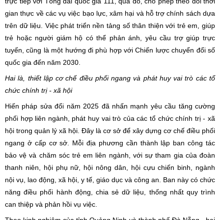
trực tiếp với Tổng đài quốc gia 111, qua đó, cho phép theo dõi thời
gian thực về các vụ việc bạo lực, xâm hại và hỗ trợ chính sách dựa
trên dữ liệu. Việc phát triển nền tảng số thân thiện với trẻ em, giúp
trẻ hoặc người giám hộ có thể phản ánh, yêu cầu trợ giúp trực
tuyến, cũng là một hướng đi phù hợp với Chiến lược chuyển đổi số
quốc gia đến năm 2030.
Hai là, thiết lập cơ chế điều phối ngang và phát huy vai trò các tổ
chức chính trị - xã hội
Hiến pháp sửa đổi năm 2025 đã nhấn mạnh yêu cầu tăng cường
phối hợp liên ngành, phát huy vai trò của các tổ chức chính trị - xã
hội trong quản lý xã hội. Đây là cơ sở để xây dựng cơ chế điều phối
ngang ở cấp cơ sở. Mỗi địa phương cần thành lập ban công tác
bảo vệ và chăm sóc trẻ em liên ngành, với sự tham gia của đoàn
thanh niên, hội phụ nữ, hội nông dân, hội cựu chiến binh, ngành
nội vụ, lao động, xã hội, y tế, giáo dục và công an. Ban này có chức
năng điều phối hành động, chia sẻ dữ liệu, thống nhất quy trình
can thiệp và phản hồi vụ việc.