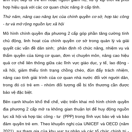
hợp hiệu quả với các cơ quan chức năng ở cấp tỉnh.
Thứ năm, nâng cao năng lực của chính quyền cơ sở, hợp tác công
- tư và mở rộng nguồn lực xã hội
Mô hình chính quyền địa phương 2 cấp góp phần tăng cường tính
chủ động, linh hoạt của chính quyền cơ sở trong quản lý và giải
quyết các vấn đề dân sinh; phân định rõ chức năng, nhiệm vụ và
thẩm quyền của từng cơ quan, đơn vị chuyên môn, nâng cao hiệu
quả cơ chế liên thông giữa các lĩnh vực giáo dục, y tế, lao động -
xã hội, giảm thiểu tình trạng chồng chéo, đùn đẩy trách nhiệm,
nâng cao tính giải trình của cơ quan nhà nước đối với người dân,
trong đó có trẻ em - nhóm đối tượng dễ bị tổn thương cần được
bảo vệ đặc biệt.
Bên cạnh khuôn khổ thể chế, việc triển khai mô hình chính quyền
địa phương 2 cấp mở ra không gian thuận lợi để huy động nguồn
lực xã hội và hợp tác công - tư (PPP) trong lĩnh vực bảo vệ và bảo
đảm quyền trẻ em. Theo khuyến nghị của UNICEF và OECD (năm
2021), sự tham gia của khu vực tư nhân và các tổ chức chính trị -