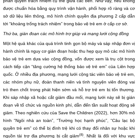
phân quyền trách nhiệm cụ thể giữa các bên. Như vậy, nếu không
được chuẩn hóa bằng quy trình vận hành, phối hợp rõ ràng và cơ
sở dữ liệu liên thông, mô hình chính quyền địa phương 2 cấp dẫn
tới “khoảng trống trách nhiệm” trong bảo vệ trẻ em ở cấp cơ sở.
Thứ ba, gián đoạn các mô hình trợ giúp và mạng lưới cộng đồng
Một hệ quả khác của quá trình tinh gọn bộ máy và sáp nhập đơn vị
hành chính là nguy cơ gián đoạn hoặc thu hẹp quy mô các mô hình
bảo vệ trẻ em dựa vào cộng đồng, vốn được xem là trụ cột trong
cách tiếp cận “tăng cường hệ thống bảo vệ trẻ em” của Liên hợp
quốc. Ở nhiều địa phương, mạng lưới cộng tác viên bảo vệ trẻ em,
các nhóm phụ nữ, đoàn thanh niên và tình nguyện viên đóng vai
trò then chốt trong phát hiện sớm và hỗ trợ trẻ em bị tổn thương.
Khi sáp nhập xã hoặc cắt giảm đầu mối, mạng lưới này sẽ bị gián
đoạn về tổ chức và nguồn kinh phí, dẫn đến tần suất hoạt động sẽ
giảm. Theo nghiên cứu của Save the Children (2022), hơn 30% mô
hình “Ngôi nhà an toàn”, “Trường học hạnh phúc”, “Câu lạc bộ
quyền trẻ em” có thể bị đình trệ khi có thay đổi nhân sự hoặc khi
(8)
nguồn tài trợ địa phương bị cắt giảm
. Nhất là đối với khu vực