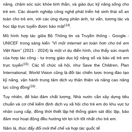
năng, chăm sóc sức khỏe tinh thần, và giáo dục kỹ năng sống cho
trẻ em. Các doanh nghiệp công nghệ phát triển hệ sinh thái số an
toàn cho trẻ em, với các ứng dụng phản ánh, tư vấn, tương tác và
(14)
học tập trực tuyến được bảo mật
.
Mô hình hợp tác giữa Bộ Thông tin và Truyền thông - Google -
UNICEF trong sáng kiến
“Vì một internet an toàn hơn cho trẻ em
Việt Nam”
(2021 - 2024) là một ví dụ điển hình, cho thấy sức mạnh
của hợp tác công - tư trong giáo dục kỹ năng số và bảo vệ trẻ em
(15)
trực tuyến
. Các tổ chức xã hội, như Save the Children, Plan
International, World Vision cũng là đối tác chiến lược trong đào tạo
kỹ năng, vận hành trung tâm dịch vụ thân thiện và nâng cao năng
(16)
lực cộng đồng
.
Tuy nhiên, để bảo đảm chất lượng, Nhà nước cần xây dựng tiêu
chuẩn và cơ chế kiểm định dịch vụ xã hội cho trẻ em do khu vực tư
nhân cung cấp, đồng thời thiết lập hệ thống giám sát độc lập, bảo
đảm mọi hoạt động đều hướng tới lợi ích tốt nhất cho trẻ em.
Năm là, thúc đẩy đổi mới thể chế và hợp tác quốc tế