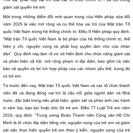
giám sát quyền trẻ em
Một trong những điểm đổi mới quan trọng của Hiến pháp sửa đổi
năm 2025 là việc mở rộng và cụ thể hóa vai trò của Mặt trận Tổ
quốc Việt Nam trong hệ thống chính trị. Điều 9 Hiến pháp quy định:
“Mặt trận Tổ quốc Việt Nam là bộ phận của hệ thống chính trị, thể
hiện ý chí, nguyện vọng và phát huy quyền làm chủ của nhân
dân”.
Quy định này làm rõ cơ sở hiến định cho chức năng giám sát
và phản biện xã hội, mở rộng phạm vi đại diện, bao gồm cả việc
bảo vệ quyền và lợi ích hợp pháp của các nhóm yếu thế, trong đó
có trẻ em.
Từ trước đến nay, Mặt trận Tổ quốc Việt Nam và các tổ chức thành
viên đã và đang đóng vai trò là cầu nối giữa người dân và Nhà
nước, đặc biệt trong việc phát hiện, giám sát và phản ánh các hành
vi xâm hại, bạo lực hoặc bóc lột trẻ em. Điều 77 Luật Trẻ em năm
2016, quy định: “Trung ương Đoàn Thanh niên Cộng sản Hồ Chí
Minh là tổ chức đại diện tiếng nói, nguyện vọng của trẻ em và giám
sát việc thực hiện quyền trẻ em theo ý kiến, nguyện vọng của trẻ