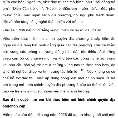
giữa các bên. Ngoài ra, việc duy trì các mô hình, như “Hội đồng trẻ
em”, “Diễn đàn trẻ em”, “Hộp thư Điều em muốn nói”… đều phụ
thuộc nhiều vào ngân sách địa phương, đội ngũ phụ trách đoàn,
đội và nền tảng công nghệ thân thiện với trẻ em.
Thứ sáu, tính bất bình đẳng vùng, miền và rủi ro loại trừ số
Việc triển khai mô hình chính quyền địa phương 2 cấp tiềm ẩn
nguy cơ gia tăng bất bình đẳng giữa các địa phương. Các xã miền
núi, vùng sâu, vùng xa, vùng đồng bào dân tộc thiểu số thường
thiếu cán bộ có chuyên môn và khó tiếp cận công nghệ số, trong
khi nhu cầu bảo vệ trẻ em ở những vùng này thường cao hơn, do
(11)
tỷ lệ hộ nghèo, di cư và tình trạng tảo hôn lớn
. Nếu không có cơ
chế hỗ trợ đặc thù, việc áp dụng đồng loạt một chính sách về trẻ
em trong mô hình chính quyền địa phương 2 cấp có thể khiến việc
bảo vệ trẻ em ở một số nhóm yếu thế bị ảnh hưởng.
Bảo đảm quyền trẻ em khi thực hiện mô hình chính quyền địa
phương 2 cấp
Hiến pháp sửa đổi, bổ sung năm 2025 đã tạo ra khung thể chế mới