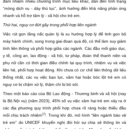
đảm nhiệm nhiều chương trình mục tiêu khác, dẫn đến tình trạng
“mỏng dịch vụ - dày thủ tục”, ảnh hưởng đến khả năng phản ứng
nhanh và hỗ trợ tâm lý - xã hội cho trẻ em.
Thứ hai, nguy cơ đứt gãy trong phối hợp liên ngành
Việc rút gọn tầng nấc quản lý là xu hướng hợp lý để tinh gọn bộ
máy hành chính, song trong giai đoạn quá độ, có thể làm suy giảm
tính liên thông và phối hợp giữa các ngành. Các đầu mối giáo dục,
y tế, công an, lao động - xã hội, tư pháp, đoàn thể thanh niên và
phụ nữ cần có thời gian điều chỉnh lại quy trình, nhiệm vụ và việc
liên hệ, phối hợp hoạt động. Khi chưa có cơ chế liên thông dữ liệu
thống nhất, các vụ việc bạo lực, xâm hại hoặc bóc lột trẻ em có
nguy cơ bị chậm xử lý, thậm chí bị bỏ sót.
Theo một báo cáo của Bộ Lao động - Thương binh và xã hội (nay
là Bộ Nội vụ) (năm 2023), 45% số vụ việc xâm hại trẻ em xảy ra ở
các địa phương quy trình phối hợp chưa rõ ràng hoặc thiếu đầu
(7)
mối chịu trách nhiệm
. Trong khi đó, mô hình “liên ngành bảo vệ
trẻ em” do UNICEF khuyến nghị đòi hỏi sự chia sẻ thông tin và