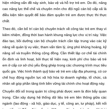
hiện những vấn đề nảy sinh, bảo vệ và hỗ trợ trẻ em. Do đó, nâng
cao năng lực thể chế và chuyên môn cho đội ngũ cán bộ cấp xã là
điều kiện tiên quyết để bảo đảm quyền trẻ em được thực thi thực
chất.
Theo đó, cần bố trí cán bộ chuyên trách về công tác trẻ em thay vì
kiêm nhiệm, đồng thời ban hành khung năng lực cho vị trí này. Việc
đào tạo, bồi dưỡng cán bộ chuyên trách cần tập trung vào các kỹ
năng về quản lý vụ việc, tham vấn tâm lý, ứng phó khủng hoảng, kỹ
năng số và truyền thông cộng đồng. Cần thiết lập cơ chế tài chính
ổn định và linh hoạt, bởi thực tế hiện nay, kinh phí cho bảo vệ trẻ
em ở cấp cơ sở chủ yếu lồng ghép trong các chương trình mục tiêu
quốc gia. Việc hình thành quỹ bảo vệ trẻ em cấp địa phương, có cơ
chế huy động nguồn lực xã hội hóa từ doanh nghiệp, tổ chức, cá
nhân sẽ góp phần tăng tính bền vững tài chính cho hoạt động này.
Chuyển đổi số trong quản trị công phải được xem là đòn bẩy quan
trọng. Cần xây dựng hệ thống dữ liệu trẻ em liên thông giữa các
ngành (lao động - xã hội, giáo dục, y tế, công an, tư pháp), kết nối