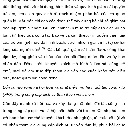
dẫn thống nhất về nội dung, hình thức và quy trình giám sát quyền
trẻ em, trong đó quy định rõ trách nhiệm phản hồi của cơ quan
quản lý. Mặt trận chỉ đạo các đoàn thể xây dựng bộ chỉ số giám sát
độc lập, gồm 5 nhóm tiêu chí chính: (i) mức độ tiếp cận dịch vụ cơ
bản; (ii) hiệu quả công tác bảo vệ và can thiệp; (iii) quyền tham gia
của trẻ em; (iv) mức độ minh bạch, trách nhiệm giải trình; (v) sự hài
(13)
lòng của người dân
. Các kết quả giám sát cần được công khai
định kỳ, lồng ghép vào báo cáo của hội đồng nhân dân và ủy ban
nhân dân. Đồng thời, khuyến khích mô hình “giám sát cùng trẻ
em”, mời trẻ em trực tiếp tham gia vào các cuộc khảo sát, diễn
đàn, hoặc giám sát cộng đồng.
Bốn là, mở rộng xã hội hóa và phát triển mô hình đối tác công - tư
(PPP) trong cung cấp dịch vụ thân thiện với trẻ em
Cần đẩy mạnh xã hội hóa và xây dựng mô hình đối tác công - tư
trong cung cấp dịch vụ xã hội thân thiện với trẻ em. Chính phủ xem
xét ban hành cơ chế khuyến khích doanh nghiệp, tổ chức xã hội và
cá nhân tham gia cung cấp dịch vụ tư vấn tâm lý, phục hồi chức