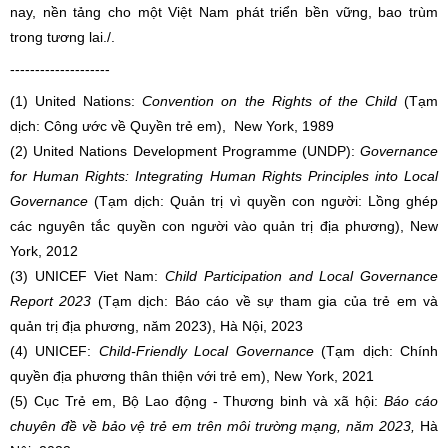
nay, nền tảng cho một Việt Nam phát triển bền vững, bao trùm
trong tương lai./.
--------------------
(1) United Nations:
Convention on the Rights of the Child
(Tạm
dịch: Công ước về Quyền trẻ em),
New York, 1989
(2) United Nations Development Programme (UNDP):
Governance
for Human Rights: Integrating Human Rights Principles into Local
Governance
(Tạm dịch: Quản trị vì quyền con người: Lồng ghép
các nguyên tắc quyền con người vào quản trị địa phương), New
York, 2012
(3) UNICEF Viet Nam:
Child Participation and Local Governance
Report 2023
(Tạm dịch: Báo cáo về sự tham gia của trẻ em và
quản trị địa phương, năm 2023), Hà Nội, 2023
(4) UNICEF:
Child-Friendly Local Governance
(Tạm dịch: Chính
quyền địa phương thân thiện với trẻ em), New York, 2021
(5) Cục Trẻ em, Bộ Lao động - Thương binh và xã hội:
Báo cáo
chuyên đề về bảo vệ trẻ em trên môi trường mạng
,
năm 2023
,
Hà