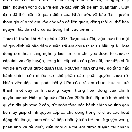
kiến, nguyện vọng của trẻ em về các vấn đề trẻ em quan tâm”. Quy
định đã thể hiện rõ quan điểm của Nhà nước về bảo đảm quyền
tham gia của trẻ em vào các vấn đề liên quan, đồng thời cụ thể hóa
nguyên tắc dân chủ cơ sở trong lĩnh vực trẻ em.
Thực tế trước khi Hiến pháp 2013 được sửa đổi, việc thực thi một
số quy định về bảo đảm quyền trẻ em chưa thực sự hiệu quả. Hoạt
động đối thoại, lắng nghe ý kiến trẻ em chủ yếu được tổ chức ở
cấp tỉnh và cấp huyện, trong khi cấp xã - cấp gần gũi, trực tiếp nhất
với trẻ em chưa được quan tâm. Nguyên nhân chủ yếu do tầng nấc
hành chính còn nhiều, cơ chế phân cấp, phân quyền chưa rõ,
khiến việc tiếp thu, phản hồi ý kiến của trẻ em chưa thực sự trở
thành một quy trình thường xuyên trong hoạt động của chính
quyền cơ sở. Hiến pháp sửa đổi năm 2025 thiết lập mô hình chính
quyền địa phương 2 cấp, rút ngắn tầng nấc hành chính và tinh gọn
bộ máy giúp chính quyền cấp xã chủ động trong tổ chức các hoạt
động đối thoại, tham vấn và tiếp nhận ý kiến trẻ em. Nguyện vọng,
phản ánh và đề xuất, kiến nghị của trẻ em được truyền tải nhanh