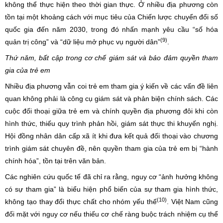
không thể thực hiện theo thời gian thực. Ở nhiều địa phương còn
tồn tại một khoảng cách với mục tiêu của Chiến lược chuyển đổi số
quốc gia đến năm 2030, trong đó nhấn mạnh yêu cầu “số hóa
(9)
quản trị công” và “dữ liệu mở phục vụ người dân”
.
Thứ năm, bất cập trong cơ chế giám sát và bảo đảm quyền tham
gia của trẻ em
Nhiều địa phương vẫn coi trẻ em tham gia ý kiến về các vấn đề liên
quan không phải là công cụ giám sát và phản biện chính sách. Các
cuộc đối thoại giữa trẻ em và chính quyền địa phương đôi khi còn
hình thức, thiếu quy trình phản hồi, giám sát thực thi khuyến nghị.
Hội đồng nhân dân cấp xã ít khi đưa kết quả đối thoại vào chương
trình giám sát chuyên đề, nên quyền tham gia của trẻ em bị “hành
chính hóa”, tồn tại trên văn bản.
Các nghiên cứu quốc tế đã chỉ ra rằng, nguy cơ “ảnh hưởng không
có sự tham gia” là biểu hiện phổ biến của sự tham gia hình thức,
(10)
không tạo thay đổi thực chất cho nhóm yếu thế
. Việt Nam cũng
đối mặt với nguy cơ nếu thiếu cơ chế ràng buộc trách nhiệm cụ thể