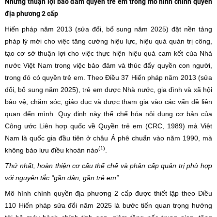
Những thuận lợi bảo đảm quyền trẻ em trong mô hình chính quyền
địa phương 2 cấp
Hiến pháp năm 2013 (sửa đổi, bổ sung năm 2025) đặt nền tảng
pháp lý mới cho việc tăng cường hiệu lực, hiệu quả quản trị công,
tạo cơ sở thuận lợi cho việc thực hiện hiệu quả cam kết của Nhà
nước Việt Nam trong việc bảo đảm và thúc đẩy quyền con người,
trong đó có quyền trẻ em. Theo Điều 37 Hiến pháp năm 2013 (sửa
đổi, bổ sung năm 2025), trẻ em được Nhà nước, gia đình và xã hội
bảo vệ, chăm sóc, giáo dục và được tham gia vào các vấn đề liên
quan đến mình. Quy định này thể chế hóa nội dung cơ bản của
Công ước Liên hợp quốc về Quyền trẻ em (CRC, 1989) mà Việt
Nam là quốc gia đầu tiên ở châu Á phê chuẩn vào năm 1990, mà
(1)
không bảo lưu điều khoản nào
.
Thứ nhất, hoàn thiện cơ cấu thể chế và phân cấp quản trị phù hợp
với nguyên tắc “gần dân, gần trẻ em”
Mô hình chính quyền địa phương 2 cấp được thiết lập theo Điều
110 Hiến pháp sửa đổi năm 2025 là bước tiến quan trọng hướng