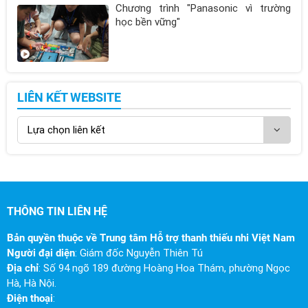
Chương trình "Panasonic vì trường
học bền vững"
LIÊN KẾT WEBSITE
THÔNG TIN LIÊN HỆ
Bản quyền thuộc về Trung tâm Hỗ trợ thanh thiếu nhi Việt Nam
Người đại diện
: Giám đốc Nguyễn Thiên Tú
Địa chỉ
: Số 94 ngõ 189 đường Hoàng Hoa Thám, phường Ngọc
Hà, Hà Nội.
Điện thoại
: