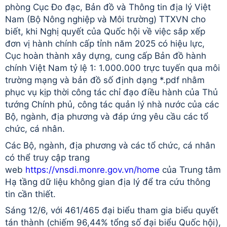
phòng Cục Đo đạc, Bản đồ và Thông tin địa lý Việt
Nam (Bộ Nông nghiệp và Môi trường) TTXVN cho
biết, khi Nghị quyết của Quốc hội về việc sắp xếp
đơn vị hành chính cấp tỉnh năm 2025 có hiệu lực,
Cục hoàn thành xây dựng, cung cấp Bản đồ hành
chính Việt Nam tỷ lệ 1: 1.000.000 trực tuyến qua môi
trường mạng và bản đồ số định dạng *.pdf nhằm
phục vụ kịp thời công tác chỉ đạo điều hành của Thủ
tướng Chính phủ, công tác quản lý nhà nước của các
Bộ, ngành, địa phương và đáp ứng yêu cầu các tổ
chức, cá nhân.
Các Bộ, ngành, địa phương và các tổ chức, cá nhân
có thể truy cập trang
web
https://vnsdi.monre.gov.vn/home
của Trung tâm
Hạ tầng dữ liệu không gian địa lý để tra cứu thông
tin cần thiết.
Sáng 12/6, với 461/465 đại biểu tham gia biểu quyết
tán thành (chiếm 96,44% tổng số đại biểu Quốc hội),