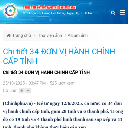
TRUNG TÂM HỖ TRỢ THANH THIẾU NHI VIỆT NAM
Số 94 ngõ 189 Hoàng Hoa Thám,P. Ngọc Hà, Tp. Hà Nội
Trang chủ
Thư viện ảnh
Album ảnh
Chi tiết 34 ĐƠN VỊ HÀNH CHÍNH
CẤP TỈNH
Chi tiết 34 ĐƠN VỊ HÀNH CHÍNH CẤP TỈNH
25/10/2025 - 03:47 PM - 525 lượt xem
Cỡ chữ
(Chinhphu.vn) - Kể từ ngày 12/6/2025, cả nước có 34 đơn
vị hành chính cấp tỉnh, gồm 28 tỉnh và 6 thành phố. Trong
đó có 19 tỉnh và 4 thành phố hình thành sau sắp xếp và 11
tỉnh, thành phố không thực hiện sắp xếp.