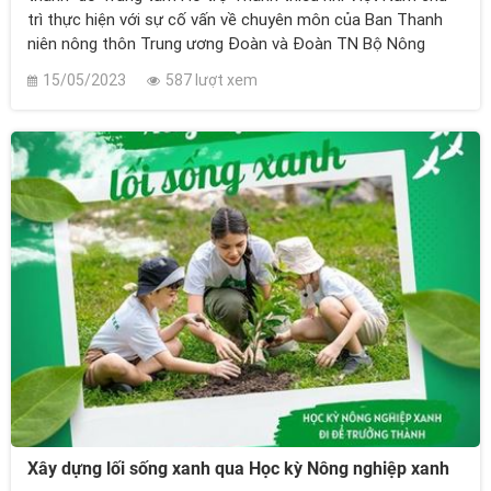
trì thực hiện với sự cố vấn về chuyên môn của Ban Thanh
niên nông thôn Trung ương Đoàn và Đoàn TN Bộ Nông
nghiệp và Phát triển nông thôn. Học kỳ Nông nghiệp xanh là
15/05/2023
587 lượt xem
một hoạt động bổ ích dành cho thanh thiếu niên để khám
phá, học hỏi và trải nghiệm về cuộc sống nông thôn.
Xây dựng lối sống xanh qua Học kỳ Nông nghiệp xanh