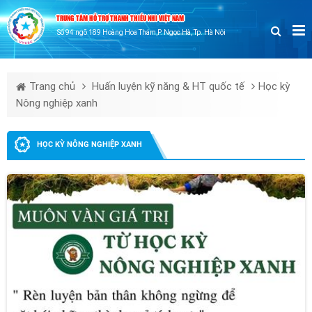
TRUNG TÂM HỖ TRỢ THANH THIẾU NHI VIỆT NAM
Số 94 ngõ 189 Hoàng Hoa Thám,P. Ngọc Hà, Tp. Hà Nội
Trang chủ
Huấn luyện kỹ năng & HT quốc tế
Học kỳ
Nông nghiệp xanh
HỌC KỲ NÔNG NGHIỆP XANH