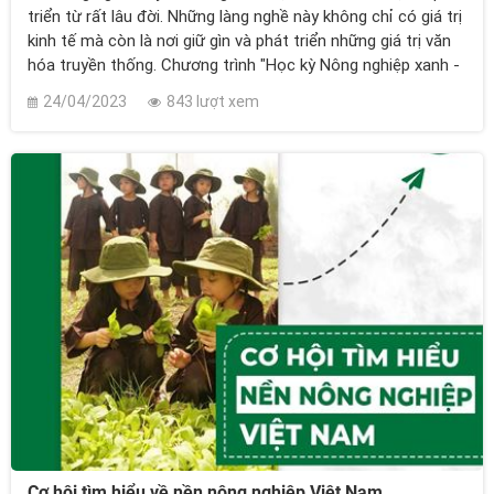
triển từ rất lâu đời. Những làng nghề này không chỉ có giá trị
kinh tế mà còn là nơi giữ gìn và phát triển những giá trị văn
hóa truyền thống. Chương trình "Học kỳ Nông nghiệp xanh -
Đi để trưởng thành" do Trung tâm Hỗ trợ Thanh thiếu nhi
24/04/2023
843 lượt xem
Việt Nam chủ trì thực hiện với sự cố vấn về chuyên môn của
Ban Thanh niên nông thôn Trung ương Đoàn và Đoàn TN
Bộ Nông nghiệp và Phát triển nông thôn.
Cơ hội tìm hiểu về nền nông nghiệp Việt Nam