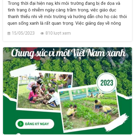
Trong thời đại hiện nay, khi môi trường đang bị đe dọa và
tình trạng ô nhiễm ngày càng trầm trọng, việc giáo dục
thanh thiếu nhi về môi trường và hướng dẫn cho họ các thói
quen sống xanh là rất quan trọng. Việc giảng dạy về nông
nghiệp và cách xây dựng lối sống xanh cho thanh thiếu nhi là
15/05/2023
810 lượt xem
một trong những phương pháp hiệu quả để đạt được mục
tiêu này.