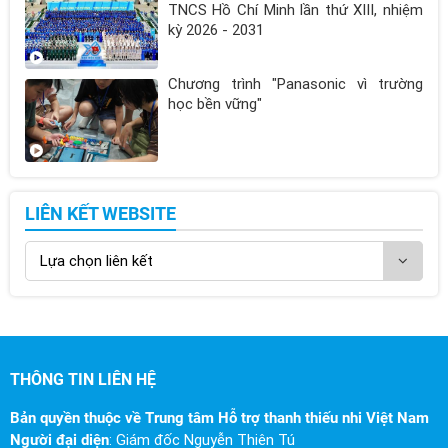
TNCS Hồ Chí Minh lần thứ XIII, nhiệm
kỳ 2026 - 2031
Chương trình "Panasonic vì trường
học bền vững"
LIÊN KẾT WEBSITE
THÔNG TIN LIÊN HỆ
Bản quyền thuộc về Trung tâm Hỗ trợ thanh thiếu nhi Việt Nam
Người đại diện
: Giám đốc Nguyễn Thiên Tú