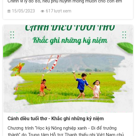
Chính vì lý do đó, nếu phụ huynh mong muốn cho con em
mình có một mùa hè thật ý nghĩa thì đừng bỏ qua khóa Học
15/05/2023
617 lượt xem
kỳ Nông Nghiệp xanh năm 2023.
Cánh diều tuổi thơ - Khắc ghi những kỷ niệm
Chương trình "Học kỳ Nông nghiệp xanh - Đi để trưởng
thành" do Trung tâm Hỗ trợ Thanh thiếu nhi Việt Nam chủ