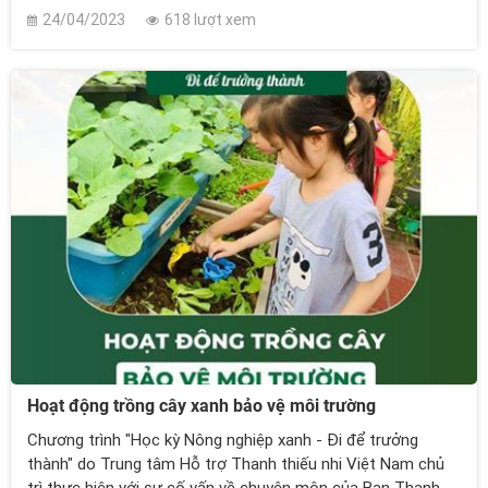
em từ nhỏ về cách phân loại rác và tầm quan trọng của việc
24/04/2023
618 lượt xem
bảo vệ môi trường sẽ giúp tạo ra một thế hệ trẻ có nhận
thức và trách nhiệm trong việc bảo vệ môi trường. Hơn nữa,
việc học cách phân loại rác còn giúp trẻ phát triển nhiều kỹ
năng và thói quen tốt, góp phần vào sự phát triển toàn diện
của trẻ em. Việc học cách phân loại rác giúp con:
Hoạt động trồng cây xanh bảo vệ môi trường
Chương trình "Học kỳ Nông nghiệp xanh - Đi để trưởng
thành" do Trung tâm Hỗ trợ Thanh thiếu nhi Việt Nam chủ
trì thực hiện với sự cố vấn về chuyên môn của Ban Thanh