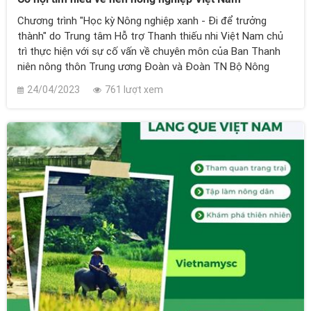
Chương trình "Học kỳ Nông nghiệp xanh - Đi để trưởng
thành" do Trung tâm Hỗ trợ Thanh thiếu nhi Việt Nam chủ
trì thực hiện với sự cố vấn về chuyên môn của Ban Thanh
niên nông thôn Trung ương Đoàn và Đoàn TN Bộ Nông
nghiệp và Phát triển nông thôn. Chương trình này giúp các
24/04/2023
761 lượt xem
em học tập về các kỹ năng và kiến thức liên quan đến nông
nghiệp bền vững, góp phần nâng cao nhận thức về sự quan
trọng của nông nghiệp đối với đời sống con người và môi
trường sống.