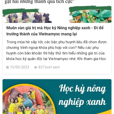
Muôn vàn giá trị mà Học kỳ Nông nghiệp xanh - Đi để
trưởng thành của Vietnamysc mang lại
Trong mùa hè sắp tới, các bậc phụ huynh liệu đã chọn được
chương trình ngoại khóa phù hợp với con? Nếu các phụ
huynh còn băn khoăn thì hãy thử tìm hiểu những giá trị của
khóa học kỳ quân đội tại Vietnamysc nhé. Khi tham gia Học
kỳ Nông nghiệp xanh, học viên sẽ nhận được những giá trị
15/05/2023
837 lượt xem
nổi bật như: