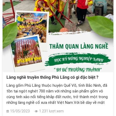
Làng nghề truyền thống Phù Lãng có gì đặc biệt ?
Làng gốm Phù Lãng thuộc huyện Quế Võ, tỉnh Bắc Ninh, đã
tồn tại ngót nghét 700 năm với những sản phẩm gốm vô
cùng tinh xảo nổi tiếng khắp đất nước, trở thành một trong
những làng nghề cổ xưa nhất Việt Nam.Với bề dày về mặt
lịch sử như vậy, làng gốm Phù Lãng được lựa chọn là điểm
15/05/2023
1.231 lượt xem
đến của “Học kỳ Nông nghiệp xanh” nhằm giúp các bạn