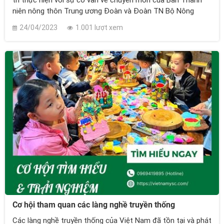
niên nông thôn Trung ương Đoàn và Đoàn TN Bộ Nông
nghiệp và Phát triển nông thôn. Trong khuôn khổ chương
24/04/2023
1.001 lượt xem
trình, các bạn thanh thiếu nhi sẽ được trải nghiệm hoạt
động trồng cây xanh - hoạt động này hàm chứa rất nhiều ý
nghĩa quan trọng, bao gồm:
Cơ hội tham quan các làng nghề truyền thống
Các làng nghề truyền thống của Việt Nam đã tồn tại và phát