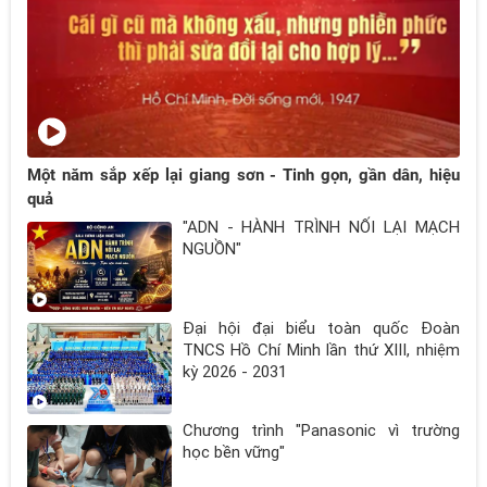
Một năm sắp xếp lại giang sơn - Tinh gọn, gần dân, hiệu
quả
"ADN - HÀNH TRÌNH NỐI LẠI MẠCH
NGUỒN"
Đại hội đại biểu toàn quốc Đoàn
TNCS Hồ Chí Minh lần thứ XIII, nhiệm
kỳ 2026 - 2031
Chương trình "Panasonic vì trường
học bền vững"