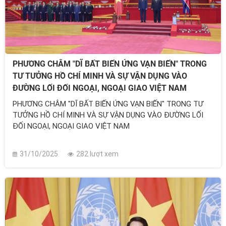
PHƯƠNG CHÂM "DĨ BẤT BIẾN ỨNG VẠN BIẾN" TRONG
TƯ TƯỞNG HỒ CHÍ MINH VÀ SỰ VẬN DỤNG VÀO
ĐƯỜNG LỐI ĐỐI NGOẠI, NGOẠI GIAO VIỆT NAM
PHƯƠNG CHÂM "DĨ BẤT BIẾN ỨNG VẠN BIẾN" TRONG TƯ
TƯỞNG HỒ CHÍ MINH VÀ SỰ VẬN DỤNG VÀO ĐƯỜNG LỐI
ĐỐI NGOẠI, NGOẠI GIAO VIỆT NAM
31/10/2025
282 lượt xem