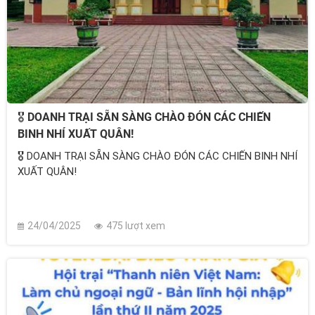
🎖️ DOANH TRẠI SẴN SÀNG CHÀO ĐÓN CÁC CHIẾN
BINH NHÍ XUẤT QUÂN!
🎖️ DOANH TRẠI SẴN SÀNG CHÀO ĐÓN CÁC CHIẾN BINH NHÍ
XUẤT QUÂN!
24/04/2025
475 lượt xem