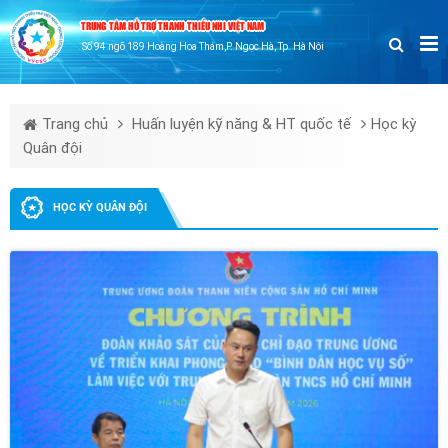
TRUNG TÂM HỖ TRỢ THANH THIẾU NHI VIỆT NAM
Số 94 ngõ 189 Hoàng Hoa Thám,P. Ngọc Hà, Tp. Hà Nội
Trang chủ
Huấn luyện kỹ năng & HT quốc tế
Học kỳ
Quân đội
HỌC KỲ QUÂN ĐỘI