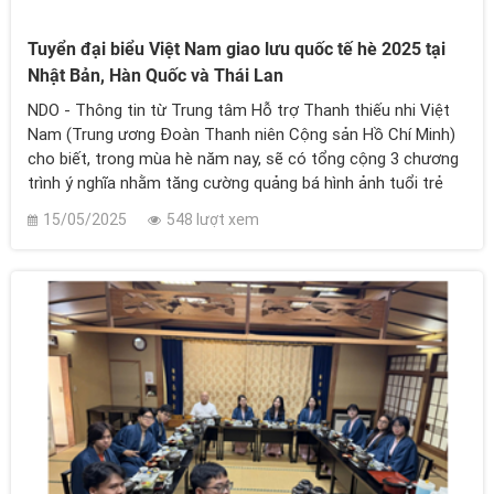
Tuyển đại biểu Việt Nam giao lưu quốc tế hè 2025 tại
Nhật Bản, Hàn Quốc và Thái Lan
NDO - Thông tin từ Trung tâm Hỗ trợ Thanh thiếu nhi Việt
Nam (Trung ương Đoàn Thanh niên Cộng sản Hồ Chí Minh)
cho biết, trong mùa hè năm nay, sẽ có tổng cộng 3 chương
trình ý nghĩa nhằm tăng cường quảng bá hình ảnh tuổi trẻ
Việt Nam năng động, tự tin, hội nhập. Đây cũng là cơ hội để
15/05/2025
548 lượt xem
thanh niên nước ta rèn luyện kỹ năng ngoại ngữ, kỹ năng
sống, kết nối với bạn bè đồng trang lứa trong khu vực.