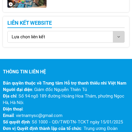
LIÊN KẾT WEBSITE
THÔNG TIN LIÊN HỆ
Bản quyền thuộc về Trung tâm Hỗ trợ thanh thiếu nhi Việt Nam
Người đại diện
: Giám đốc Nguyễn Thiên Tú
Địa chỉ
: Số 94 ngõ 189 đường Hoàng Hoa Thám, phường Ngọc
Hà, Hà Nội.
Điện thoại
:
Email
:
vietnamysc@gmail.com
Số quyết định
: Số 1000 - QĐ/TWĐTN-TCKT ngày 15/01/2025
Đơn vị Quyết định thành lập của tổ chức
: Trung ương Đoàn