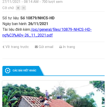
27/11/2021 - 08:14 AM - 700 lượt xem
Cỡ chữ
Số tư liệu:
Số 10879/NHCS-HD
Ngày ban hành:
26/11/2021
Tài liệu đính kèm:
/pic/general/files/10879-NHCS-HD-
ng%C3%A0y-26_11_2021.pdf
Về trang trước
Gửi email
In trang
CÁC BÀI VIẾT KHÁC