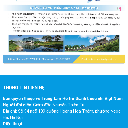
THÔNG TIN LIÊN HỆ
Bản quyền thuộc về Trung tâm Hỗ trợ thanh thiếu nhi Việt Nam
Người đại diện
: Giám đốc Nguyễn Thiên Tú
Địa chỉ
: Số 94 ngõ 189 đường Hoàng Hoa Thám, phường Ngọc
Hà, Hà Nội.
Điện thoại
: