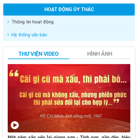
HOẠT ĐỘNG ỦY THÁC
Thông tin hoạt động
Hệ thống văn bản
THƯ VIỆN VIDEO
HÌNH ẢNH
Một năm sắp xếp lại giang sơn - Tinh gọn, gần dân, hiệu