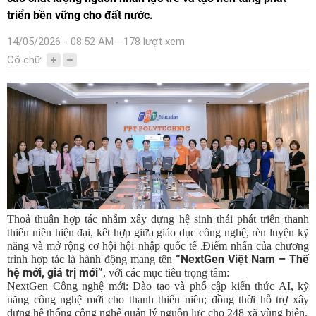
triển bền vững cho đất nước.
14/05/2026 - 08:52 AM - 178 lượt xem
Cỡ chữ
Thoả thuận hợp tác nhằm xây dựng hệ sinh thái phát triển thanh
thiếu niên hiện đại, kết hợp giữa giáo dục công nghệ, rèn luyện kỹ
.
năng và mở rộng cơ hội hội nhập quốc tế
Điểm nhấn của chương
“NextGen Việt Nam – Thế
trình hợp tác là hành động mang tên
hệ mới, giá trị mới”
, với các mục tiêu trọng tâm:
NextGen Công nghệ mới
: Đào tạo và phổ cập kiến thức AI, kỹ
năng công nghệ mới cho thanh thiếu niên; đồng thời hỗ trợ xây
dựng hệ thống công nghệ quản lý nguồn lực cho 248 xã vùng biên.