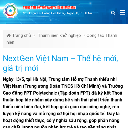
TRUNG TÂM HỖ TRỢ THANH THIẾU NHI VIỆT NAM
Số 94 ngõ 189 Hoàng Hoa Thám,P. Ngọc Hà, Tp. Hà Nội
Trang chủ
Thanh niên khởi nghiệp
Công tác Thanh
niên
NextGen Việt Nam – Thế hệ mới,
giá trị mới
Ngày 13/5, tại Hà Nội, Trung tâm Hỗ trợ Thanh thiếu nhi
Việt Nam (Trung ương Đoàn TNCS Hồ Chí Minh) và Trường
Cao đẳng FPT Polytechnic (Tập đoàn FPT) đã ký kết Thoả
thuận hợp tác nhằm xây dựng hệ sinh thái phát triển thanh
thiếu niên hiện đại, kết hợp giữa giáo dục công nghệ, rèn
luyện kỹ năng và mở rộng cơ hội hội nhập quốc tế. Đây là
hoạt động thiết thực, có ý nghĩa sâu rộng, góp phần nâng
cao chất lượng nguồn nhân lực trẻ và tạo nền tảng phát