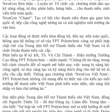
NextGen Rèn thân – Luyện trí
: Tổ chức các chương trình đào tạo
kỹ năng sống, tư duy phản biện, hùng biện… cho thanh niên, sinh
viên trên toàn quốc.
NextGen “Chạm”
: Tạo cơ hội cho thanh niên tham gia giao lưu
quốc tế, tiếp cận công nghệ tương lai và trải nghiệm môi trường đa
văn hóa.
Các hoạt động sẽ được triển khai đồng bộ, liên tục trên toàn quốc,
thông qua hệ thống cơ sở của FPT Polytechnic cùng sự phối hợp
chặt chẽ của Trung tâm Hỗ trợ Thanh thiếu nhi Việt Nam và tổ
chức Đoàn thanh niên các cấp.
Phát biểu tại lễ ký kết, TS. Vũ Chí Thành – Hiệu trưởng Trường
Cao đẳng FPT Polytechnic – nhấn mạnh:
“Chúng tôi tin rằng, trong
bối cảnh chuyển đổi số mạnh mẽ hiện nay, việc trang bị năng lực
công nghệ, tư duy sáng tạo và kỹ năng thích ứng cho thế hệ trẻ là
yêu cầu cấp thiết. Thông qua chương trình ‘NextGen Việt Nam’,
FPT Polytechnic không chỉ mang đến tri thức mà còn kiến tạo môi
trường để thanh niên Việt Nam phát triển toàn diện, sẵn sàng hội
nhập và làm chủ tương lai.”
Đại diện phía Trung tâm Hỗ trợ Thanh thiếu nhi Việt Nam, đồng
chí Nguyễn Thiên Tú – Bí thư Đảng ủy, Giám đốc Trung tâm –
cho biết:
“Sự hợp tác với FPT Polytechnic mở ra một hướng đi mới
trong việc kết nối nguồn lực giáo dục, công nghệ và tổ chức Đoàn