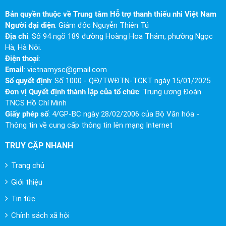
Bản quyền thuộc về Trung tâm Hỗ trợ thanh thiếu nhi Việt Nam
Người đại diện
: Giám đốc Nguyễn Thiên Tú
Địa chỉ
: Số 94 ngõ 189 đường Hoàng Hoa Thám, phường Ngọc
Hà, Hà Nội.
Điện thoại
:
Email
:
vietnamysc@gmail.com
Số quyết định
: Số 1000 - QĐ/TWĐTN-TCKT ngày 15/01/2025
Đơn vị Quyết định thành lập của tổ chức
: Trung ương Đoàn
TNCS Hồ Chí Minh
Giấy phép số
: 4/GP-BC ngày 28/02/2006 của Bộ Văn hóa -
Thông tin về cung cấp thông tin lên mạng Internet
TRUY CẬP NHANH
Trang chủ
Giới thiệu
Tin tức
Chính sách xã hội