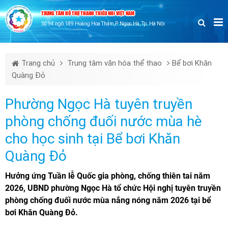
TRUNG TÂM HỖ TRỢ THANH THIẾU NHI VIỆT NAM
Số 94 ngõ 189 Hoàng Hoa Thám,P. Ngọc Hà, Tp. Hà Nội
Trang chủ
Trung tâm văn hóa thể thao
Bể bơi Khăn
Quàng Đỏ
Phường Ngọc Hà tuyên truyền
phòng chống đuối nước mùa hè
cho học sinh tại Bể bơi Khăn
Quàng Đỏ
Hưởng ứng Tuần lễ Quốc gia phòng, chống thiên tai năm
2026, UBND phường Ngọc Hà tổ chức Hội nghị tuyên truyền
phòng chống đuối nước mùa nắng nóng năm 2026 tại bể
bơi Khăn Quàng Đỏ.