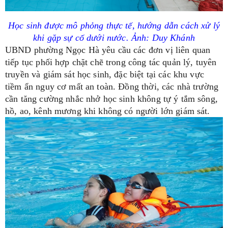
Học sinh được mô phỏng thực tế, hướng dẫn cách xử lý
khi gặp sự cố dưới nước.
Ảnh: Duy Khánh
UBND phường Ngọc Hà yêu cầu các đơn vị liên quan
tiếp tục phối hợp chặt chẽ trong công tác quản lý, tuyên
truyền và giám sát học sinh, đặc biệt tại các khu vực
tiềm ẩn nguy cơ mất an toàn. Đồng thời, các nhà trường
cần tăng cường nhắc nhở học sinh không tự ý tắm sông,
hồ, ao, kênh mương khi không có người lớn giám sát.