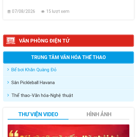
07/08/2026
15 lượt xem
VĂN PHÒNG ĐIỆN TỬ
TRUNG TÂM VĂN HÓA THỂ THAO
Bể bơi Khăn Quàng Đỏ
Sân Pickleball Havana
Thể thao-Văn hóa-Nghệ thuật
THƯ VIỆN VIDEO
HÌNH ẢNH