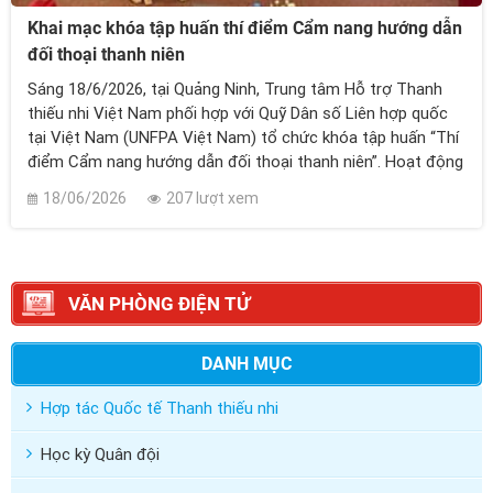
Khai mạc khóa tập huấn thí điểm Cẩm nang hướng dẫn
đối thoại thanh niên
Sáng 18/6/2026, tại Quảng Ninh, Trung tâm Hỗ trợ Thanh
thiếu nhi Việt Nam phối hợp với Quỹ Dân số Liên hợp quốc
tại Việt Nam (UNFPA Việt Nam) tổ chức khóa tập huấn “Thí
điểm Cẩm nang hướng dẫn đối thoại thanh niên”. Hoạt động
nằm trong khuôn khổ dự án VNM10P07 “Hỗ trợ phát triển
18/06/2026
207 lượt xem
toàn diện thanh niên về chăm sóc sức khỏe sinh sản, sức
khỏe tình dục và đáp ứng với già hóa dân số nhằm góp phần
thực hiện thành công Chiến lược phát triển thanh niên Việt
Nam giai đoạn 2021 - 2030” do UNFPA Việt Nam tài trợ.
VĂN PHÒNG ĐIỆN TỬ
DANH MỤC
Hợp tác Quốc tế Thanh thiếu nhi
Học kỳ Quân đội