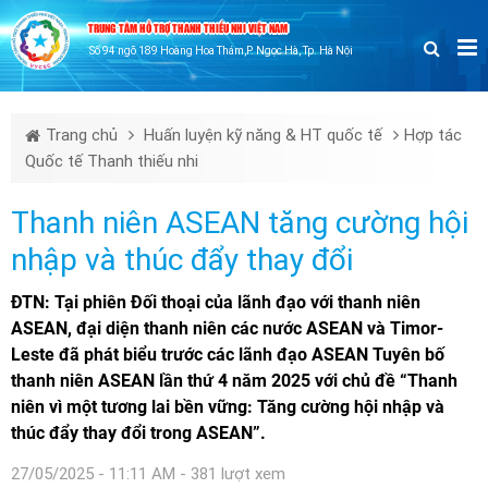
TRUNG TÂM HỖ TRỢ THANH THIẾU NHI VIỆT NAM
Số 94 ngõ 189 Hoàng Hoa Thám,P. Ngọc Hà, Tp. Hà Nội
Trang chủ
Huấn luyện kỹ năng & HT quốc tế
Hợp tác
Quốc tế Thanh thiếu nhi
Thanh niên ASEAN tăng cường hội
nhập và thúc đẩy thay đổi
ĐTN: Tại phiên Đối thoại của lãnh đạo với thanh niên
ASEAN, đại diện thanh niên các nước ASEAN và Timor-
Leste đã phát biểu trước các lãnh đạo ASEAN Tuyên bố
thanh niên ASEAN lần thứ 4 năm 2025 với chủ đề “Thanh
niên vì một tương lai bền vững: Tăng cường hội nhập và
thúc đẩy thay đổi trong ASEAN”.
27/05/2025 - 11:11 AM - 381 lượt xem