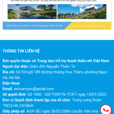
THÔNG TIN LIÊN HỆ
Bản quyền thuộc về Trung tâm Hỗ trợ thanh thiếu nhi Việt Nam
Người đại diện
: Giám đốc Nguyễn Thiên Tú
Địa chỉ
: Số 94 ngõ 189 đường Hoàng Hoa Thám, phường Ngọc
Hà, Hà Nội.
Điện thoại
:
Email
:
vietnamysc@gmail.com
Số quyết định
: Số 1000 - QĐ/TWĐTN-TCKT ngày 15/01/2025
Đơn vị Quyết định thành lập của tổ chức
: Trung ương Đoàn
TNCS Hồ Chí Minh
Giấy phép số
: 4/GP-BC ngày 28/02/2006 của Bộ Văn hóa -