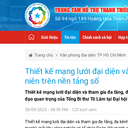
TRUNG TÂM HỖ TRỢ THANH THIẾU
Số 94 ngõ 189 Hoàng Hoa Thám,P.
Giới thiệu
Tin tức
Chính sách xã hội
Hợp t
Trang chủ
Văn phòng đại diện TP Hồ Chí Minh
Thiết kế mạng lưới đại diện v
niên trên nền tảng số
Thiết kế mạng lưới đại diện và tham gia đa tầng, đ
đạo quan trọng của Tổng Bí thư Tô Lâm tại Đại hội
28/09/2025 - 08:59 PM - 123 lượt xem
Thiết kế mạng lưới đại diện và tham gia đa tầng, đa kên