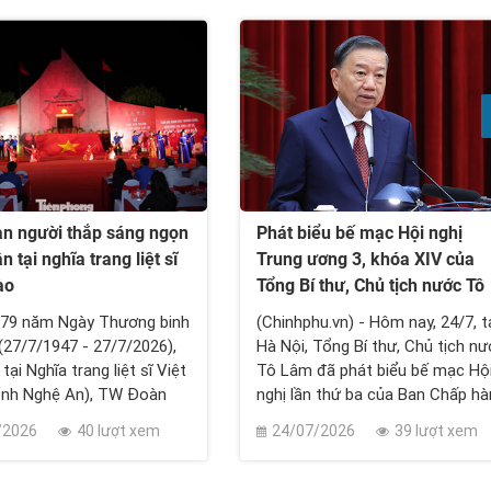
n người thắp sáng ngọn
Phát biểu bế mạc Hội nghị
ân tại nghĩa trang liệt sĩ
Trung ương 3, khóa XIV của
ào
Tổng Bí thư, Chủ tịch nước Tô
Lâm
 79 năm Ngày Thương binh
(Chinhphu.vn) - Hôm nay, 24/7, t
ĩ (27/7/1947 - 27/7/2026),
Hà Nội, Tổng Bí thư, Chủ tịch n
 tại Nghĩa trang liệt sĩ Việt
Tô Lâm đã phát biểu bế mạc Hộ
tỉnh Nghệ An), TW Đoàn
nghị lần thứ ba của Ban Chấp h
Chí Minh chủ trì, phối
Trung ương Đảng khóa XIV. Cục
/2026
40 lượt xem
24/07/2026
39 lượt xem
Bộ Nội vụ, tỉnh Nghệ An và
Thông tin và Truyền thông Chín
nghị Việt Nam - Lào trang
phủ trân trọng giới thiệu toàn v