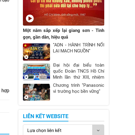
ỉ đạo
Một năm sắp xếp lại giang sơn - Tinh
gọn, gần dân, hiệu quả
"ADN - HÀNH TRÌNH NỐI
LẠI MẠCH NGUỒN"
Đại hội đại biểu toàn
quốc Đoàn TNCS Hồ Chí
Minh lần thứ XIII, nhiệm
kỳ 2026 - 2031
Chương trình "Panasonic
g hợp
vì trường học bền vững"
LIÊN KẾT WEBSITE