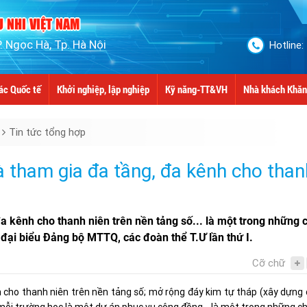
 NHI VIỆT NAM
 Ngọc Hà, Tp. Hà Nội
Hotline:
ác Quốc tế
Khởi nghiệp, lập nghiệp
Kỹ năng-TT&VH
Nhà khách Khăn
Tin tức tổng hợp
à tham gia đa tầng, đa kênh cho than
a kênh cho thanh niên trên nền tảng số... là một trong những c
 đại biểu Đảng bộ MTTQ, các đoàn thể T.Ư lần thứ I.
Cỡ chữ
h cho thanh niên trên nền tảng số; mở rộng đáy kim tự tháp (xây dựng 