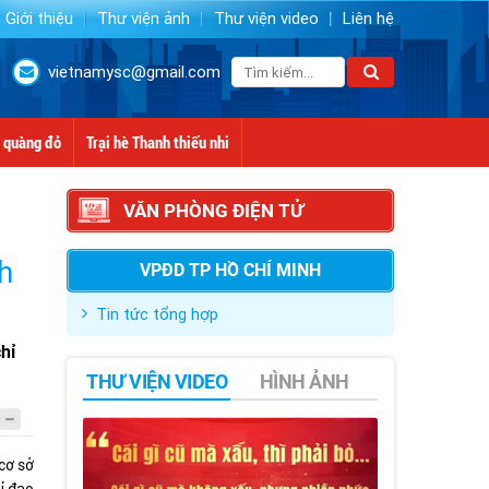
Giới thiệu
Thư viện ảnh
Thư viện video
Liên hệ
vietnamysc@gmail.com
 quàng đỏ
Trại hè Thanh thiếu nhi
VĂN PHÒNG ĐIỆN TỬ
h
VPĐD TP HỒ CHÍ MINH
Tin tức tổng hợp
hỉ
THƯ VIỆN VIDEO
HÌNH ẢNH
cơ sở