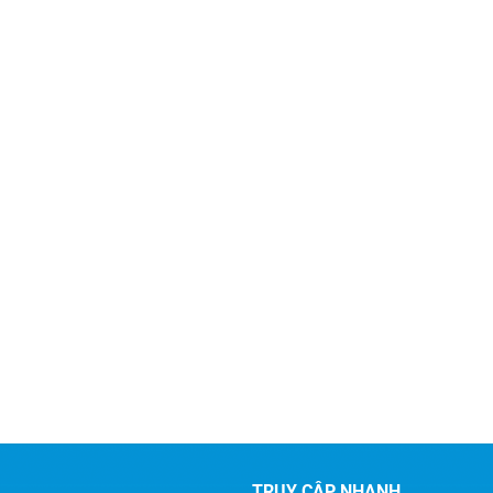
 chức Lễ thắp nến tri ân
bài phát biểu bế mạc của Tổng B
hùng liệt sĩ cấp quốc gia.
thư, Chủ tịch nước Tô Lâm.
TRUY CẬP NHANH