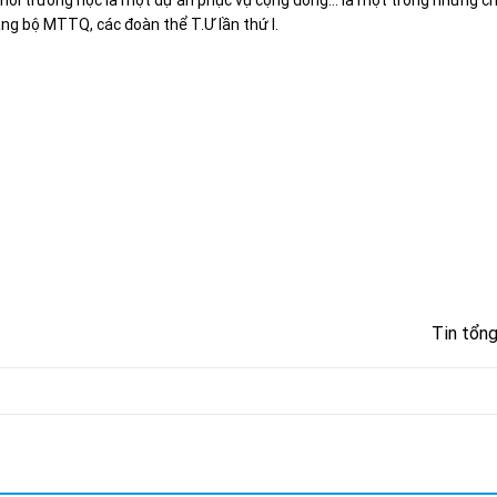
ỗi trường học là một dự án phục vụ cộng đồng... là một trong những ch
ảng bộ MTTQ, các đoàn thể T.Ư lần thứ I.
Tin tổn