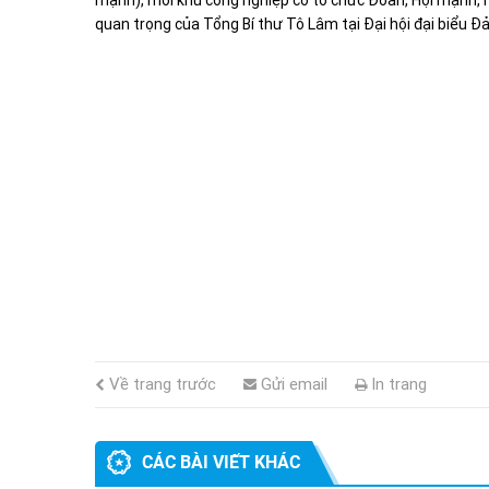
mạnh), mỗi khu công nghiệp có tổ chức Đoàn, Hội mạnh, m
quan trọng của Tổng Bí thư Tô Lâm tại Đại hội đại biểu Đ
Về trang trước
Gửi email
In trang
CÁC BÀI VIẾT KHÁC