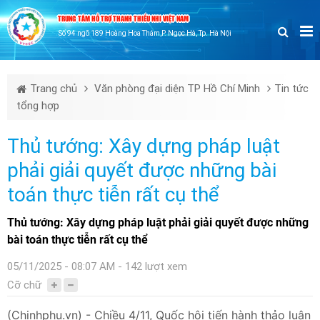
TRUNG TÂM HỖ TRỢ THANH THIẾU NHI VIỆT NAM
Số 94 ngõ 189 Hoàng Hoa Thám,P. Ngọc Hà, Tp. Hà Nội
Trang chủ
Văn phòng đại diện TP Hồ Chí Minh
Tin tức
tổng hợp
Thủ tướng: Xây dựng pháp luật
phải giải quyết được những bài
toán thực tiễn rất cụ thể
Thủ tướng: Xây dựng pháp luật phải giải quyết được những
bài toán thực tiễn rất cụ thể
05/11/2025 - 08:07 AM - 142 lượt xem
Cỡ chữ
(Chinhphu.vn) - Chiều 4/11, Quốc hội tiến hành thảo luận