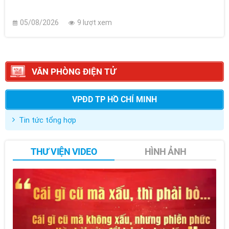
05/08/2026
9 lượt xem
VĂN PHÒNG ĐIỆN TỬ
VPĐD TP HỒ CHÍ MINH
Tin tức tổng hợp
THƯ VIỆN VIDEO
HÌNH ẢNH