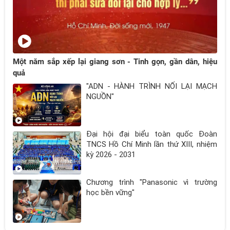
Một năm sắp xếp lại giang sơn - Tinh gọn, gần dân, hiệu
quả
"ADN - HÀNH TRÌNH NỐI LẠI MẠCH
NGUỒN"
Đại hội đại biểu toàn quốc Đoàn
TNCS Hồ Chí Minh lần thứ XIII, nhiệm
kỳ 2026 - 2031
Chương trình "Panasonic vì trường
học bền vững"