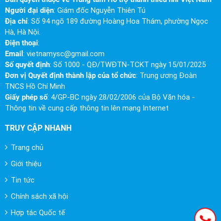
Người đại diện
: Giám đốc Nguyễn Thiên Tú
Địa chỉ
: Số 94 ngõ 189 đường Hoàng Hoa Thám, phường Ngọc
Hà, Hà Nội.
Điện thoại
:
Email
:
vietnamysc@gmail.com
Số quyết định
: Số 1000 - QĐ/TWĐTN-TCKT ngày 15/01/2025
Đơn vị Quyết định thành lập của tổ chức
: Trung ương Đoàn
TNCS Hồ Chí Minh
Giấy phép số
: 4/GP-BC ngày 28/02/2006 của Bộ Văn hóa -
Thông tin về cung cấp thông tin lên mạng Internet
TRUY CẬP NHANH
Trang chủ
Giới thiệu
Tin tức
Chính sách xã hội
Hợp tác Quốc tế