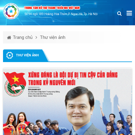
TRUNG TÂM HỖ TRỢ THANH THIẾU NHI VIỆT NAM
Số 94 ngõ 189 Hoàng Hoa Thám,P. Ngọc Hà, Tp. Hà Nội
Trang chủ
Thư viện ảnh
THƯ VIỆN ẢNH