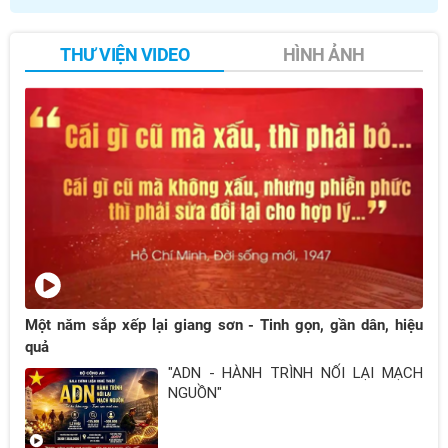
THƯ VIỆN VIDEO
HÌNH ẢNH
Một năm sắp xếp lại giang sơn - Tinh gọn, gần dân, hiệu
quả
"ADN - HÀNH TRÌNH NỐI LẠI MẠCH
NGUỒN"