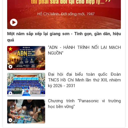
Một năm sắp xếp lại giang sơn - Tinh gọn, gần dân, hiệu
quả
"ADN - HÀNH TRÌNH NỐI LẠI MẠCH
NGUỒN"
Đại hội đại biểu toàn quốc Đoàn
TNCS Hồ Chí Minh lần thứ XIII, nhiệm
kỳ 2026 - 2031
Chương trình "Panasonic vì trường
học bền vững"