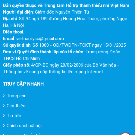
Bản quyền thuộc về Trung tâm Hỗ trợ thanh thiếu nhi Việt Nam
Người đại diện
: Giám đốc Nguyễn Thiên Tú
Địa chỉ
: Số 94 ngõ 189 đường Hoàng Hoa Thám, phường Ngọc
Hà, Hà Nội.
Điện thoại
:
Email
:
vietnamysc@gmail.com
Số quyết định
: Số 1000 - QĐ/TWĐTN-TCKT ngày 15/01/2025
Đơn vị Quyết định thành lập của tổ chức
: Trung ương Đoàn
TNCS Hồ Chí Minh
Giấy phép số
: 4/GP-BC ngày 28/02/2006 của Bộ Văn hóa -
Thông tin về cung cấp thông tin lên mạng Internet
TRUY CẬP NHANH
Trang chủ
Giới thiệu
Tin tức
Chính sách xã hội