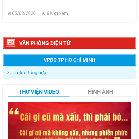
05/08/2026
8 lượt xem
VĂN PHÒNG ĐIỆN TỬ
VPĐD TP HỒ CHÍ MINH
Tin tức tổng hợp
THƯ VIỆN VIDEO
HÌNH ẢNH